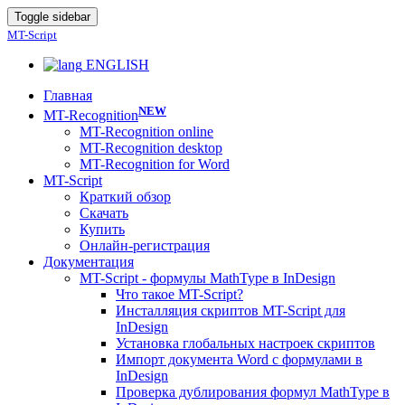
Toggle sidebar
MT-Script
ENGLISH
Главная
NEW
MT-Recognition
MT-Recognition online
MT-Recognition desktop
MT-Recognition for Word
MT-Script
Краткий обзор
Скачать
Купить
Онлайн-регистрация
Документация
MT-Script - формулы MathType в InDesign
Что такое MT-Script?
Инсталляция скриптов MT-Script для
InDesign
Установка глобальных настроек скриптов
Импорт документа Word с формулами в
InDesign
Проверка дублирования формул MathType в