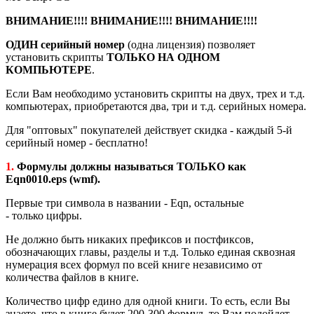
ВНИМАНИЕ!!!! ВНИМАНИЕ!!!! ВНИМАНИЕ!!!!
ОДИН серийный номер
(одна лицензия) позволяет
установить скрипты
ТОЛЬКО НА ОДНОМ
КОМПЬЮТЕРЕ
.
Если Вам необходимо установить скрипты на двух, трех и т.д.
компьютерах, приобретаются два, три и т.д. серийных номера.
Для "оптовых" покупателей действует скидка - каждый 5-й
серийный номер - бесплатно!
1.
Формулы должны называться ТОЛЬКО как
Eqn0010.eps (wmf).
Первые три символа в названии - Eqn, остальные
- только цифры.
Не должно быть никаких префиксов и постфиксов,
обозначающих главы, разделы и т.д. Только единая сквозная
нумерация всех формул по всей книге независимо от
количества файлов в книге.
Количество цифр едино для одной книги. То есть, если Вы
знаете, что в книге будет 200-300 формул, то Вам подойдет