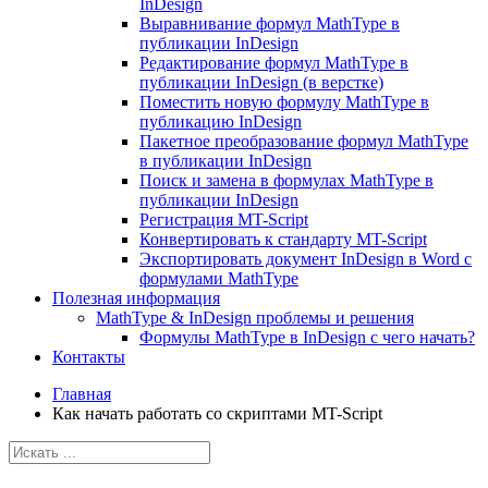
InDesign
Выравнивание формул MathType в
публикации InDesign
Редактирование формул MathType в
публикации InDesign (в верстке)
Поместить новую формулу MathType в
публикацию InDesign
Пакетное преобразование формул MathType
в публикации InDesign
Поиск и замена в формулах MathType в
публикации InDesign
Регистрация MT-Script
Конвертировать к стандарту MT-Script
Экспортировать документ InDesign в Word с
формулами MathType
Полезная информация
MathType & InDesign проблемы и решения
Формулы MathType в InDesign с чего начать?
Контакты
Главная
Как начать работать со скриптами MT-Script