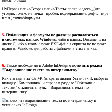
должно быть
H:/Первая папка/Вторая папка/Третья папка и здесь _(что
угодно, только не точка - пробел, подчеркивание, дефис, тире
и т.п.) точка/Формулы
5.
Публикация и формулы не должны располагаться
в системных папках Windows
, либо в папках Documents на
диске C, ибо в таком случае EXE-файлы скрипта не получат
право от Windows для работы с файлами в этих папках.
6.
Также необходимо в Adobe InDesign
отключить режим
"Выравнивание текста по интерлиньяжу"
.
Как это сделать? Ctrl+K (открыть диалог Установки), выбрать
вкладку "Компоновка" и справа в разделе "Обтекание
текстом" отключить пункт "Выравнивать текст по
интерлиньяжу".